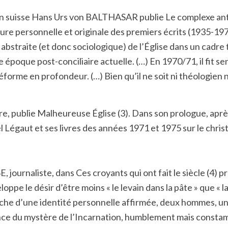
en suisse Hans Urs von BALTHASAR publie Le complexe antir
ure personnelle et originale des premiers écrits (1935-1972)
 abstraite (et donc sociologique) de l’Église dans un cadre
re époque post-conciliaire actuelle. (…) En 1970/71, il fi
réforme en profondeur. (…) Bien qu’il ne soit ni théologien n
ire, publie Malheureuse Église
(3).
Dans son prologue, apr
aut et ses livres des années 1971 et 1975 sur le christia
 journaliste, dans Ces croyants qui ont fait le siècle
(4)
pr
loppe le désir d’être moins « le levain dans la pâte » que « 
erche d’une identité personnelle affirmée, deux hommes, un
nce du mystère de l’Incarnation, humblement mais constam