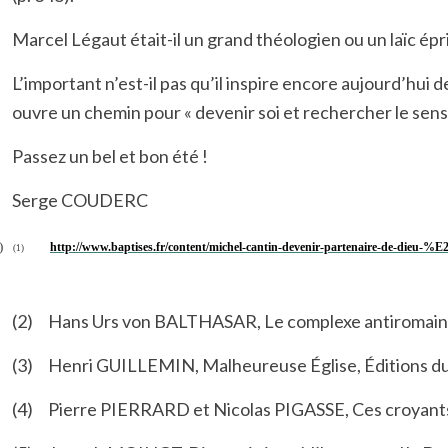
Marcel Légaut était-il un grand théologien ou un laïc épri
L’important n’est-il pas qu’il inspire encore aujourd’hui d
ouvre un chemin pour « devenir soi et rechercher le sens d
Passez un bel et bon été !
Serge COUDERC
)
http://www.baptises.fr/content/michel-cantin-devenir-partenaire-de-die
(1)
(2)
Hans Urs von BALTHASAR, Le complexe antiromain - 
(3)
Henri GUILLEMIN, Malheureuse Église, Éditions du 
(4)
Pierre PIERRARD et Nicolas PIGASSE, Ces croyants qu