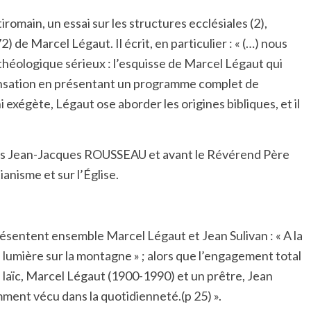
omain, un essai sur les structures ecclésiales
(2),
 de Marcel Légaut. Il écrit, en particulier : « (…) nous
 théologique sérieux : l’esquisse de Marcel Légaut qui
t sensation en présentant un programme complet de
i exégète, Légaut ose aborder les origines bibliques, et il
ès Jean-Jacques ROUSSEAU et avant le Révérend Père
nisme et sur l’Église.
ésentent ensemble Marcel Légaut et Jean Sulivan : « A la
la lumière sur la montagne » ; alors que l’engagement total
 laïc, Marcel Légaut (1900-1990) et un prêtre, Jean
ment vécu dans la quotidienneté.(p 25) ».