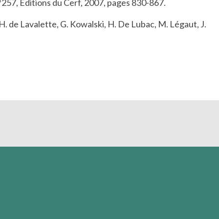
 n°257, Éditions du Cerf, 2007, pages 830-867.
 de Lavalette, G. Kowalski, H. De Lubac, M. Légaut, J.