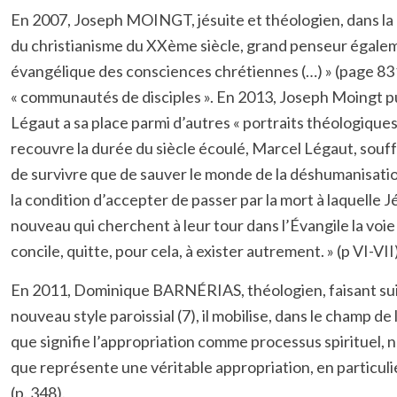
En 2007, Joseph MOINGT, jésuite et théologien, dans la
du christianisme du XXème siècle, grand penseur égalem
évangélique des consciences chrétiennes (…) » (page 83
« communautés de disciples ». En 2013, Joseph Moingt pu
Légaut a sa place parmi d’autres « portraits théologiques
recouvre la durée du siècle écoulé, Marcel Légaut, souffra
de survivre que de sauver le monde de la déshumanisation où
la condition d’accepter de passer par la mort à laquelle 
nouveau qui cherchent à leur tour dans l’Évangile la voi
concile, quitte, pour cela, à exister autrement. » (p VI-VII
En 2011, Dominique BARNÉRIAS, théologien, faisant suite
nouveau style paroissial
(7),
il mobilise, dans le champ de
que signifie l’appropriation comme processus spirituel, n
que représente une véritable appropriation, en particulier
(p. 348).