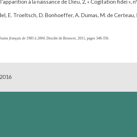
’apparition à la naissance de Dieu, 2, « Cogitation fidei »,
 E. Troeltsch, D. Bonhoeffer, A. Dumas, M. de Certeau, H.
sains français de 1983 à 2004
, Desclée de Brouwer, 2011, pages 348-356.
t 2016
usement à ce qu'ils croient!