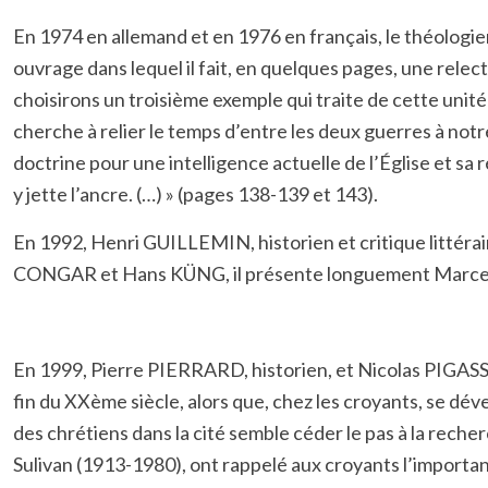
En 1974 en allemand et en 1976 en français, le théologi
ouvrage dans lequel il fait, en quelques pages, une relect
choisirons un troisième exemple qui traite de cette unité
cherche à relier le temps d’entre les deux guerres à not
doctrine pour une intelligence actuelle de l’Église et sa 
y jette l’ancre. (…) » (pages 138-139 et 143).
En 1992, Henri GUILLEMIN, historien et critique littéra
CONGAR et Hans KÜNG, il présente longuement Marcel Lég
En 1999, Pierre PIERRARD, historien, et Nicolas PIGASSE,
fin du XXème siècle, alors que, chez les croyants, se déve
des chrétiens dans la cité semble céder le pas à la rech
Sulivan (1913-1980), ont rappelé aux croyants l’importa