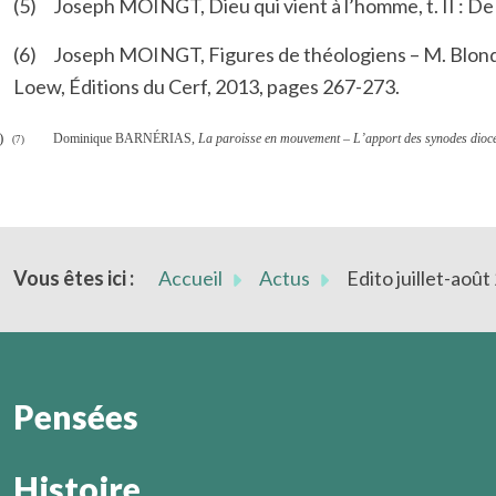
(5)
Joseph MOINGT, Dieu qui vient à l’homme, t. II : De l
(6)
Joseph MOINGT, Figures de théologiens – M. Blondel,
Loew, Éditions du Cerf, 2013, pages 267-273.
)
Dominique BARNÉRIAS,
La paroisse en mouvement – L’apport des synodes diocé
(7)
Vous êtes ici :
Accueil
Actus
Edito juillet-aoû
Pensées
Histoire
Combien rares sont les chrétiens qui réfléchissent série