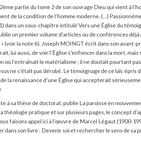
 2ème partie du tome 2 de son ouvrage Dieu qui vient à l
ent de la condition de l’homme moderne. (…) Passionnéme
1) dans un sous-chapitre intitulé Vers une Église du témo
blie un premier volume d’articles ou de conférences déjà 
 »
(voir la note 6).
Joseph MOINGT écrit dans son avant-propo
it, lui aussi, de voir l’Église s’enfoncer dans la mort, ma
 l’entraînait le matérialisme ; il ne doutait pourtant pas q
Jésus ne s’était pas dérobé. Le témoignage de ce laïc épris 
e de la renaissance d’une Église qui accepterait sérieusem
)
 à sa thèse de doctorat, publie La paroisse en mouvement
 la théologie pratique et sur plusieurs pages, le concept d’
ous faisons appel ici à l’œuvre de Marcel Légaut (1900-1990)
 dans son livre : Devenir soi et rechercher le sens de sa pro