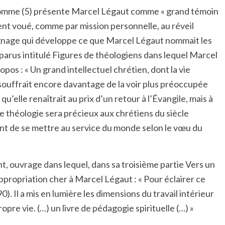
’homme
(5)
présente Marcel Légaut comme « grand témoin
nt voué, comme par mission personnelle, au réveil
ignage qui développe ce que Marcel Légaut nommait les
parus intitulé Figures de théologiens dans lequel Marcel
s : « Un grand intellectuel chrétien, dont la vie
is souffrait encore davantage de la voir plus préoccupée
u’elle renaîtrait au prix d’un retour à l’Évangile, mais à
de théologie sera précieux aux chrétiens du siècle
ent de se mettre au service du monde selon le vœu du
, ouvrage dans lequel, dans sa troisième partie Vers un
appropriation cher à Marcel Légaut : « Pour éclairer ce
. Il a mis en lumière les dimensions du travail intérieur
pre vie. (…) un livre de pédagogie spirituelle (…) »