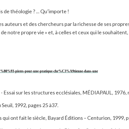
s de théologie ? ... Qu’importe !
es auteurs et des chercheurs par la richesse de ses propres 
e notre propre vie » et, à celles et ceux qui le souhaitent,
u-%E2%80%93-pistes-pour-une-pratique-chr%C3%A9tienne-dans-une
Essai sur les structures ecclésiales, MÉDIAPAUL, 1976, 
Seuil, 1992, pages 25 à37.
i ont fait le siècle, Bayard Éditions – Centurion, 1999, 