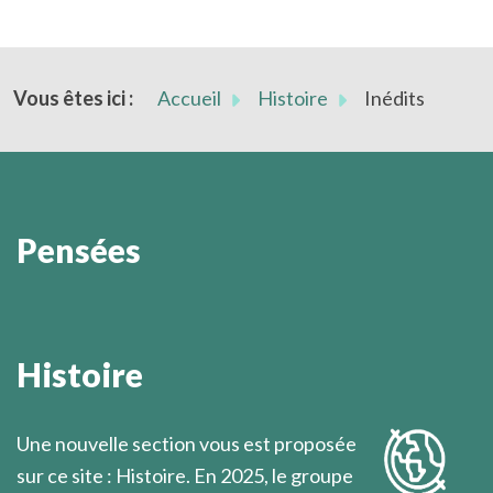
Vous êtes ici :
Accueil
Histoire
Inédits
Pensées
La prière et la recherche sont les deux compagnes
obligatoires, inséparables, de la vie de foi; elles la
Histoire
soutiennent et l’aident à grandir.
Marcel Légaut
Une nouvelle section vous est proposée
sur ce site : Histoire. En 2025, le groupe