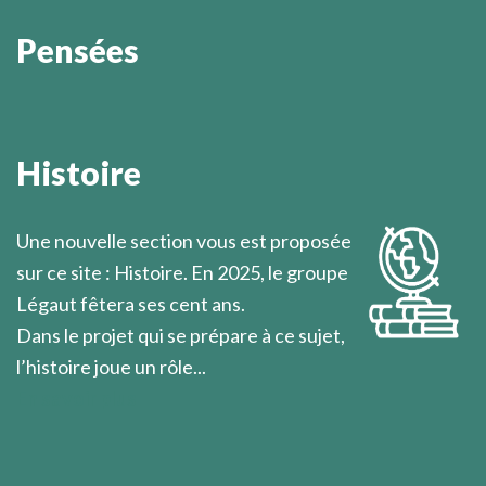
Pensées
Il n’y a que les paroles vraies, fruits de ce qui a été
vécu sans partage, qui méritent d’être dites et
Histoire
écoutées.
Marcel Légaut
Une nouvelle section vous est proposée
sur ce site : Histoire. En 2025, le groupe
Légaut fêtera ses cent ans.
Dans le projet qui se prépare à ce sujet,
l’histoire joue un rôle...
En savoir plus