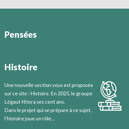
Pensées
Dans la mesure où le chrétien s’approche du
dénuement de Jésus-Christ par la découverte de son
Histoire
propre dénuement, il peut être le prochain de
l’homme qu’il rencontre.
Une nouvelle section vous est proposée
Marcel Légaut
sur ce site : Histoire. En 2025, le groupe
Légaut fêtera ses cent ans.
Dans le projet qui se prépare à ce sujet,
l’histoire joue un rôle...
En savoir plus