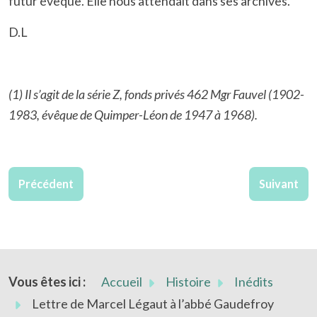
futur évêque. Elle nous attendait dans ses archives.
D.L
(1) Il s’agit de la série Z, fonds privés 462 Mgr Fauvel (1902-
1983, évêque de Quimper-Léon de 1947 à 1968).
Article précédent : Projet d’argumentaire pour un appel à
Article su
Précédent
Suivant
Vous êtes ici :
Accueil
Histoire
Inédits
Lettre de Marcel Légaut à l’abbé Gaudefroy