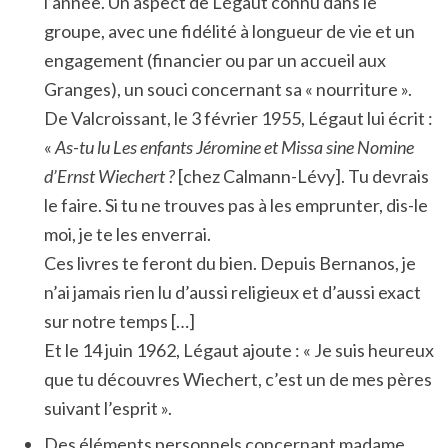
l’année. Un aspect de Légaut connu dans le
groupe, avec une fidélité à longueur de vie et un
engagement (financier ou par un accueil aux
Granges), un souci concernant sa « nourriture ».
De Valcroissant, le 3 février 1955, Légaut lui écrit :
«
As-tu lu Les enfants Jéromine et Missa sine Nomine
d’Ernst Wiechert ?
[chez Calmann-Lévy]. Tu devrais
le faire. Si tu ne trouves pas à les emprunter, dis-le
moi, je te les enverrai.
Ces livres te feront du bien. Depuis Bernanos, je
n’ai jamais rien lu d’aussi religieux et d’aussi exact
sur notre temps […]
Et le 14 juin 1962, Légaut ajoute : « Je suis heureux
que tu découvres Wiechert, c’est un de mes pères
suivant l’esprit ».
Des éléments personnels concernant madame