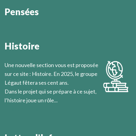
Pensées
On ne sait jamais quand éclatera la lumière qui vient
soudain illuminer l’esprit.
Histoire
Marcel Légaut
Une nouvelle section vous est proposée
sur ce site : Histoire. En 2025, le groupe
Légaut fêtera ses cent ans.
Dans le projet qui se prépare à ce sujet,
l’histoire joue un rôle...
En savoir plus