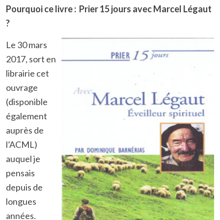
Pourquoi ce livre : Prier 15 jours avec Marcel Légaut
?
Le 30 mars
2017, sort en
librairie cet
ouvrage
(disponible
également
auprès de
l’ACML)
auquel je
pensais
depuis de
longues
années.