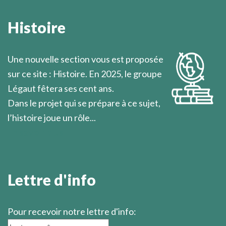
On ignore toujours où l’on va lorsqu’on se lève pour
partir.
Histoire
Marcel Légaut
Une nouvelle section vous est proposée
sur ce site : Histoire. En 2025, le groupe
Légaut fêtera ses cent ans.
Dans le projet qui se prépare à ce sujet,
l’histoire joue un rôle...
En savoir plus
Lettre d'info
Pour recevoir notre lettre d'info: