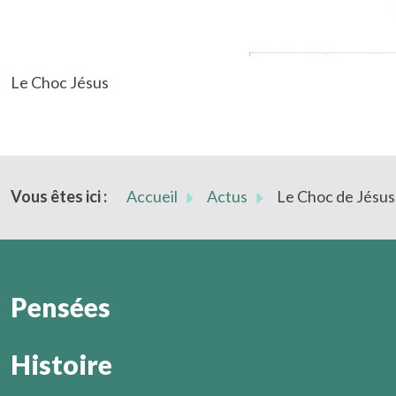
Le Choc Jésus
Vous êtes ici :
Accueil
Actus
Le Choc de Jésus
Pensées
Histoire
L'activité divine est de l'ordre de la présence dans le sile
Marcel Légaut