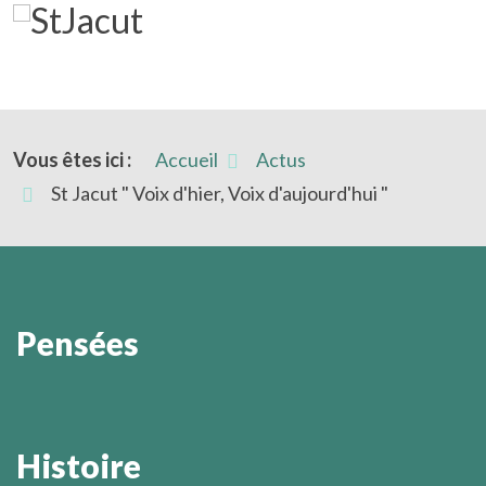
Vous êtes ici :
Accueil
Actus
St Jacut " Voix d'hier, Voix d'aujourd'hui "
Pensées
L’homme –et c’est sa grandeur- est capable de
découvrir sa radicale impuissance à être ce qu’il lui
Histoire
faudrait être pour devenir soi-même.