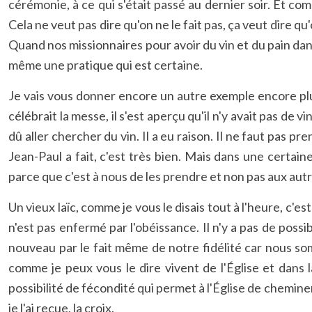
cérémonie, à ce qui s'était passé au dernier soir. Et co
Cela ne veut pas dire qu'on ne le fait pas, ça veut dire
Quand nos missionnaires pour avoir du vin et du pain dans 
même une pratique qui est certaine.
Je vais vous donner encore un autre exemple encore plus p
célébrait la messe, il s'est aperçu qu'il n'y avait pas de 
dû aller chercher du vin. Il a eu raison. Il ne faut pas p
Jean-Paul a fait, c'est très bien. Mais dans une cert
parce que c'est à nous de les prendre et non pas aux autr
Un vieux laïc, comme je vous le disais tout à l'heure, c'es
n'est pas enfermé par l'obéissance. Il n'y a pas de possib
nouveau par le fait même de notre fidélité car nous som
comme je peux vous le dire vivent de l'Église et dans la
possibilité de fécondité qui permet à l'Église de chemin
je l'ai reçue, la croix.