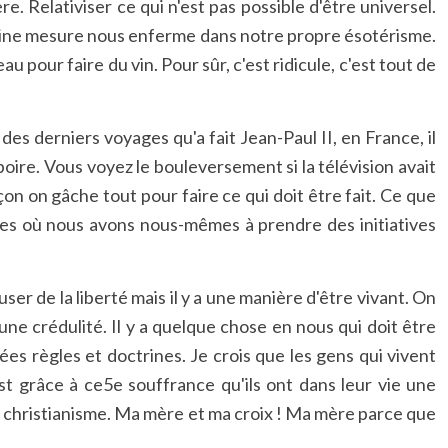
. Relativiser ce qui n'est pas possible d'être universel.
ertaine mesure nous enferme dans notre propre ésotérisme.
 pour faire du vin. Pour sûr, c'est ridicule, c'est tout de
des derniers voyages qu'a fait Jean-Paul II, en France, il
e boire. Vous voyez le bouleversement si la télévision avait
açon on gâche tout pour faire ce qui doit être fait. Ce que
res où nous avons nous-mêmes à prendre des initiatives
user de la liberté mais il y a une manière d'être vivant. On
d'une crédulité. Il y a quelque chose en nous qui doit être
es règles et doctrines. Je crois que les gens qui vivent
'est grâce à ce5e souffrance qu'ils ont dans leur vie une
de christianisme. Ma mère et ma croix ! Ma mère parce que