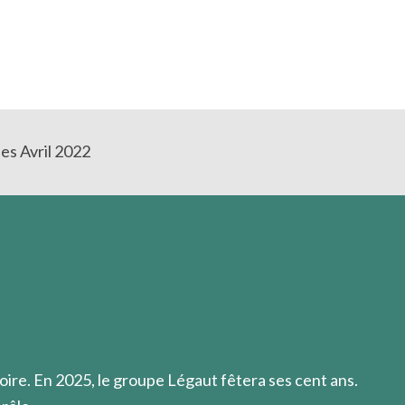
es Avril 2022
l'homme est en marche vers son humanité.
oire. En 2025, le groupe Légaut fêtera ses cent ans.