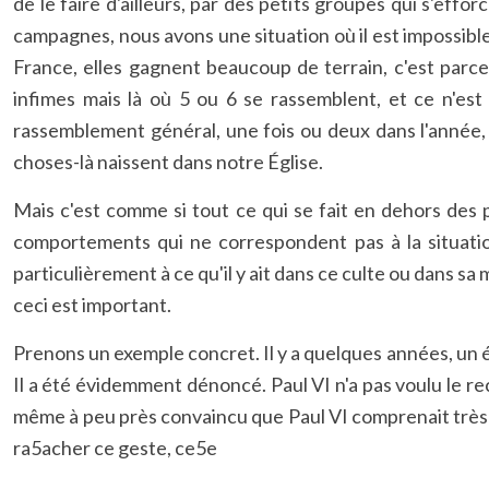
de le faire d'ailleurs, par des petits groupes qui s'ef
campagnes, nous avons une situation où il est impossibl
France, elles gagnent beaucoup de terrain, c'est parce
infimes mais là où 5 ou 6 se rassemblent, et ce n'est
rassemblement général, une fois ou deux dans l'année, o
choses-là naissent dans notre Église.
Mais c'est comme si tout ce qui se fait en dehors des 
comportements qui ne correspondent pas à la situation, 
particulièrement à ce qu'il y ait dans ce culte ou dans s
ceci est important.
Prenons un exemple concret. Il y a quelques années, un évê
Il a été évidemment dénoncé. Paul VI n'a pas voulu le r
même à peu près convaincu que Paul VI comprenait très bien
ra5acher ce geste, ce5e