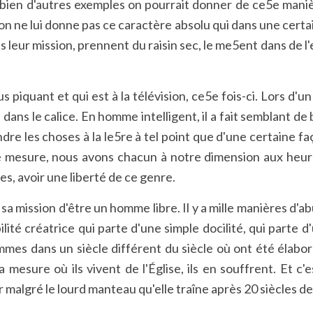
mbien d'autres exemples on pourrait donner de ce5e manière
 qu'on ne lui donne pas ce caractère absolu qui dans une c
leur mission, prennent du raisin sec, le me5ent dans de l'eau
iquant et qui est à la télévision, ce5e fois-ci. Lors d'un 
vin dans le calice. En homme intelligent, il a fait semblant d
rendre les choses à la le5re à tel point que d'une certaine f
aine mesure, nous avons chacun à notre dimension aux heu
es, avoir une liberté de ce genre.
t sa mission d'être un homme libre. Il y a mille manières d'ab
ilité créatrice qui parte d'une simple docilité, qui parte 
mes dans un siècle différent du siècle où ont été élaboré
 mesure où ils vivent de l'Église, ils en souffrent. Et c
er malgré le lourd manteau qu'elle traîne après 20 siècles 