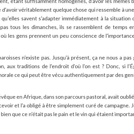
forcent, étant suffisamment homogènes, d'avoir les mêmes b
e d'avoir véritablement quelque chose qui ressemble à une
 qu’elles savent s'adapter immédiatement à la situation 
 pas tous les dimanches, ils se rassemblent de temps e
ù les gens prennent un peu conscience de l'importance de
paroisses n'existe pas. Jusqu'à présent, ça ne nous a pas
aux traditions de l'endroit d'où l'on est ? Donc, si l'Égl
a morale ce qui peut être vécu authentiquement par des gens 
que en Afrique, dans son parcours pastoral, avait oublié le
ecevoir et l'a obligé à être simplement curé de campagne. 
 que ce n'était pas le pain et le vin qui étaient important