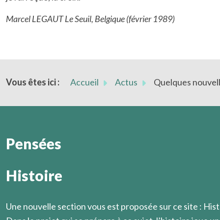
Marcel LEGAUT Le Seuil, Belgique (février 1989)
Vous êtes ici :
Accueil
Actus
Quelques nouvell
Pensées
Histoire
D'exigences en fidélités, et de fidélités en exigences, 
Marcel Légaut
Une nouvelle section vous est proposée sur ce site : Hist