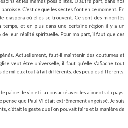
esoins et les mêmes possibilités. D'autre part, dans nos
 paroisse. C'est ce que les sectes font en ce moment. En
de diaspora où elles se trouvent. Ce sont des minorités
n temps, et en plus dans une certaine région il y a un
 leur réalité spirituelle. Pour ma part, il faut que ces
 gênés. Actuellement, faut-il maintenir des coutumes et
ise veut être universelle, il faut qu'elle s'a5ache tout
de milieux tout à fait différents, des peuples différents,
 pain et le vin et il a consacré avec les aliments du pays.
Je pense que Paul VI était extrêmement angoissé. Je suis
s, c'était le geste que l'on pouvait faire et la manière de