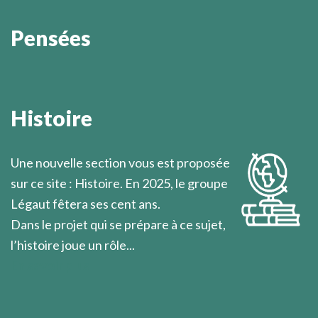
Pensées
Il faut aller droit le chemin, fuir toutes les distractions
qui ralentissent la marche, se refuser à ménager, pour
Histoire
l’avenir, toute position de repli, couper derrière soi
tous les ponts.
Une nouvelle section vous est proposée
Marcel Légaut
sur ce site : Histoire. En 2025, le groupe
Légaut fêtera ses cent ans.
Dans le projet qui se prépare à ce sujet,
l’histoire joue un rôle...
En savoir plus