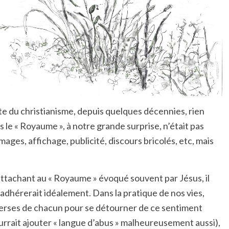
rte du christianisme, depuis quelques décennies, rien
rs le « Royaume », à notre grande surprise, n’était pas
mages, affichage, publicité, discours bricolés, etc, mais
 S’attachant au « Royaume » évoqué souvent par Jésus, il
 adhérerait idéalement. Dans la pratique de nos vies,
iverses de chacun pour se détourner de ce sentiment
pourrait ajouter « langue d’abus » malheureusement aussi),