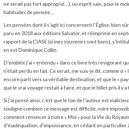
ne serait pas fort approprié…), ou esprit sain, pour le moi
habitudes de pensée…
Les pensées dont il s’agit ici concernent l’Église, bien sû
paru en 2018 aux éditions Salvator, et réimprimé en septe
rapport de la CIASE (si mes souvenirs sont bons), s’intitul
en est Dominique Collin.
D’emblée j’ai « entendu » dans ce livre très revigorant q
n’était perdu en fait. Ce serait, me suis-je dit, comme si 
encore parti vers sa véritable destination, et que le « pay
que le vrai voyage restait à faire, et que le billet pris il 
Si j’ai pensé ainsi, c’est que le ton de l’auteur est malic
souligne combien ce message est difficile, voire impossib
comment renoncer à notre « Moi » pour la Vie du Royaume
d’inadéquation, d’impuissance, en cédant en particulier à 