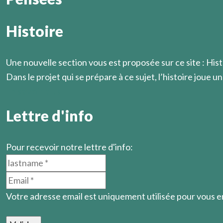
Histoire
On ignore toujours où l’on va lorsqu’on se lève pour parti
Marcel Légaut
Une nouvelle section vous est proposée sur ce site : Hist
Dans le projet qui se prépare à ce sujet, l’histoire joue un 
En savoir plus
Lettre d'info
Pour recevoir notre lettre d'info:
Votre adresse email est uniquement utilisée pour vous 