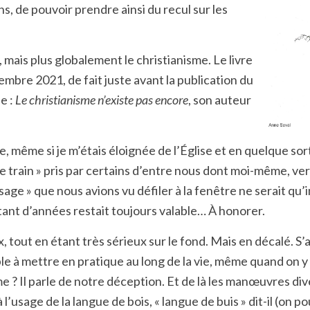
ns, de pouvoir prendre ainsi du recul sur les
r, mais plus globalement le christianisme. Le livre
mbre 2021, de fait juste avant la publication du
e :
Le christianisme n’existe pas encore
, son auteur
ue, même si je m’étais éloignée de l’Église et en quelque so
« le train » pris par certains d’entre nous dont moi-même, ve
sage » que nous avions vu défiler à la fenêtre ne serait qu’i
y a tant d’années restait toujours valable… À honorer.
ieux, tout en étant très sérieux sur le fond. Mais en décalé.
le à mettre en pratique au long de la vie, même quand on y
 ? Il parle de notre déception. Et de là les manœuvres d
l’usage de la langue de bois, « langue de buis » dit-il (on 