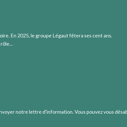
r.
oire. En 2025, le groupe Légaut fêtera ses cent ans.
rôle...
envoyer notre lettre d'information. Vous pouvez vous dés