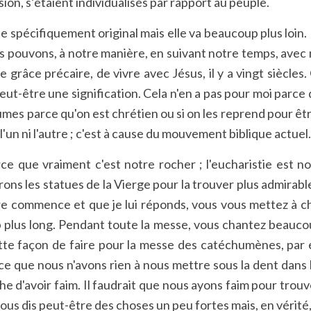
ion, s’étaient individualisés par rapport au peuple.
e spécifiquement original mais elle va beaucoup plus loin
s pouvons, à notre manière, en suivant notre temps, avec 
e grâce précaire, de vivre avec Jésus, il y a vingt siècle
peut-être une signification. Cela n'en a pas pour moi parce 
es parce qu'on est chrétien ou si on les reprend pour être
ni l'un ni l'autre ; c'est à cause du mouvement biblique actuel.
ce que vraiment c'est notre rocher ; l'eucharistie est 
 les statues de la Vierge pour la trouver plus admirable.
prêtre commence et que je lui réponds, vous vous mettez à
 plus long. Pendant toute la messe, vous chantez beaucoup 
ette façon de faire pour la messe des catéchumènes, par
ce que nous n'avons rien à nous mettre sous la dent dans l
 d'avoir faim. Il faudrait que nous ayons faim pour trouv
ous dis peut-être des choses un peu fortes mais, en vérité, 