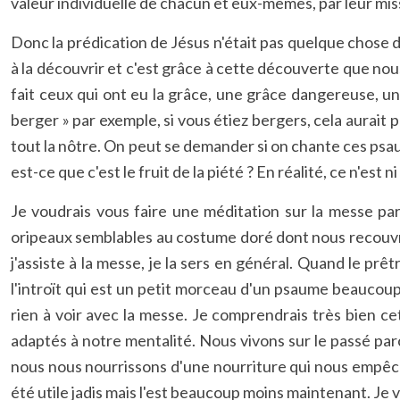
valeur individuelle de chacun et eux-mêmes, par leur miss
Donc la prédication de Jésus n'était pas quelque chose d
à la découvrir et c'est grâce à cette découverte que nou
fait ceux qui ont eu la grâce, une grâce dangereuse, un
berger » par exemple, si vous étiez bergers, cela aurait 
tout la nôtre. On peut se demander si on chante ces psaum
est-ce que c'est le fruit de la piété ? En réalité, ce n'est 
Je voudrais vous faire une méditation sur la messe par
oripeaux semblables au costume doré dont nous recouvrons
j'assiste à la messe, je la sers en général. Quand le 
l'introït qui est un petit morceau d'un psaume beaucoup
rien à voir avec la messe. Je comprendrais très bien c
adaptés à notre mentalité. Nous vivons sur le passé par
nous nous nourrissons d'une nourriture qui nous empêche
été utile jadis mais l'est beaucoup moins maintenant. Je v