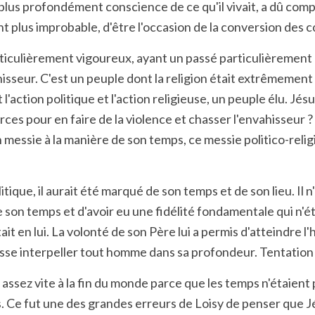
lus profondément conscience de ce qu'il vivait, a dû compre
ent plus improbable, d'être l'occasion de la conversion des 
rticulièrement vigoureux, ayant un passé particulièrement r
hisseur. C'est un peuple dont la religion était extrêmement
 l'action politique et l'action religieuse, un peuple élu. Jés
es pour en faire de la violence et chasser l'envahisseur ? O
 messie à la manière de son temps, ce messie politico-religie
olitique, il aurait été marqué de son temps et de son lieu. I
 son temps et d'avoir eu une fidélité fondamentale qui n'é
 en lui. La volonté de son Père lui a permis d'atteindre l'
l puisse interpeller tout homme dans sa profondeur. Tentatio
 assez vite à la fin du monde parce que les temps n'étaient 
. Ce fut une des grandes erreurs de Loisy de penser que Jés