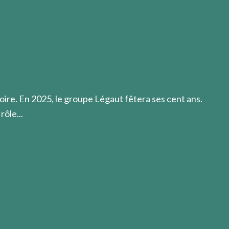
e propose de réaliser, car c’est rarement ce que l’on fera 
oire. En 2025, le groupe Légaut fêtera ses cent ans.
rôle...