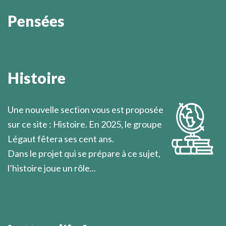
Pensées
Dans la mesure où le chrétien s’approche du
dénuement de Jésus-Christ par la découverte de son
Histoire
propre dénuement, il peut être le prochain de
l’homme qu’il rencontre.
Une nouvelle section vous est proposée
Marcel Légaut
sur ce site : Histoire. En 2025, le groupe
Légaut fêtera ses cent ans.
Dans le projet qui se prépare à ce sujet,
l’histoire joue un rôle...
En savoir plus