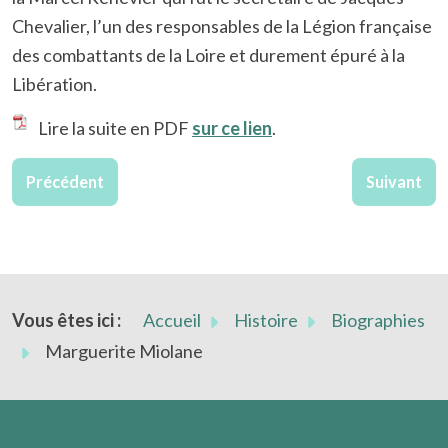
Chevalier, l’un des responsables de la Légion française
des combattants de la Loire et durement épuré à la
Libération.
Lire la suite en PDF
sur ce lien
.
Article précédent : Bernard Bœuf (1925-2018)
Article sui
Précédent
Suivant
Vous êtes ici :
Accueil
Histoire
Biographies
Marguerite Miolane