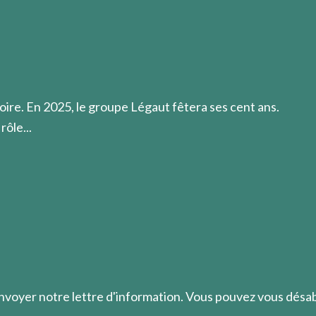
in illuminer l’esprit.
oire. En 2025, le groupe Légaut fêtera ses cent ans.
rôle...
envoyer notre lettre d'information. Vous pouvez vous dés