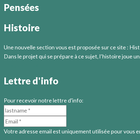
Pensées
Histoire
On ne sait jamais quand éclatera la lumière qui vient souda
Marcel Légaut
Une nouvelle section vous est proposée sur ce site : Hist
Dans le projet qui se prépare à ce sujet, l’histoire joue un 
En savoir plus
Lettre d'info
Pour recevoir notre lettre d'info:
Votre adresse email est uniquement utilisée pour vous 