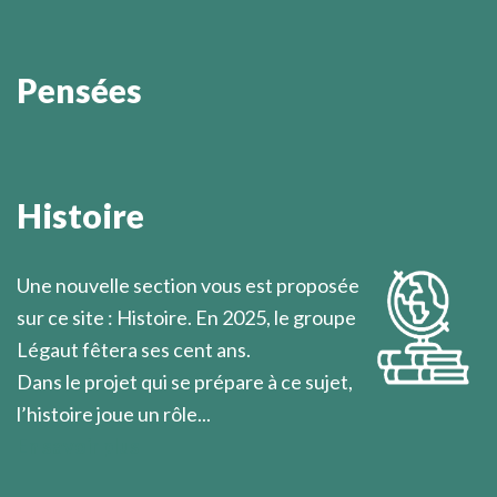
Pensées
Il est prudent de ne pas annoncer à l’avance ce que
l’on se propose de réaliser, car c’est rarement ce que
Histoire
l’on fera vraiment.
Marcel Légaut
Une nouvelle section vous est proposée
sur ce site : Histoire. En 2025, le groupe
Légaut fêtera ses cent ans.
Dans le projet qui se prépare à ce sujet,
l’histoire joue un rôle...
En savoir plus