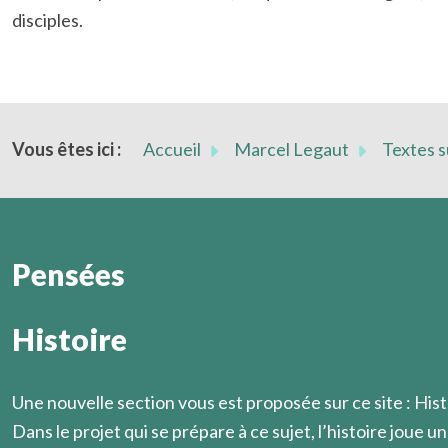
disciples.
Vous êtes ici :
Accueil
Marcel Legaut
Textes 
Pensées
Histoire
Désormais c'est en découvrant personnellement le sens 
Marcel Légaut
Une nouvelle section vous est proposée sur ce site : Hist
Dans le projet qui se prépare à ce sujet, l’histoire joue un 