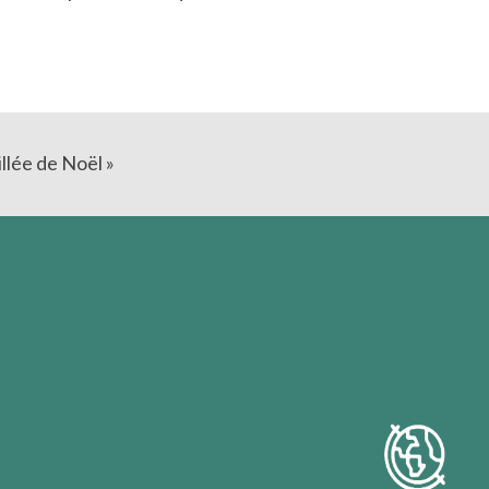
llée de Noël »
tère de Dieu.