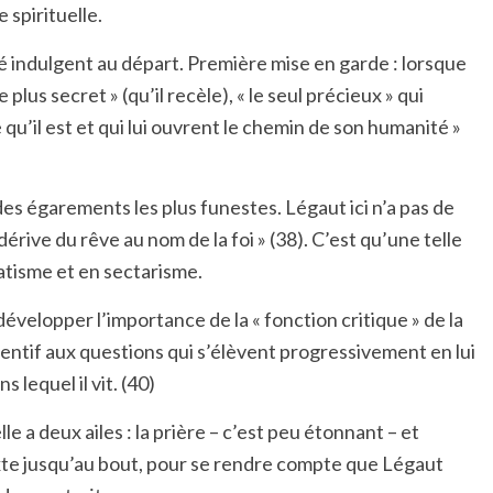
spirituelle.
été indulgent au départ. Première mise en garde : lorsque
us secret » (qu’il recèle), « le seul précieux » qui
 qu’il est et qui lui ouvrent le chemin de son humanité »
 des égarements les plus funestes. Légaut ici n’a pas de
dérive du rêve au nom de la foi » (38). C’est qu’une telle
natisme et en sectarisme.
velopper l’importance de la « fonction critique » de la
ttentif aux questions qui s’élèvent progressivement en lui
 lequel il vit. (40)
lle a deux ailes : la prière – c’est peu étonnant – et
on texte jusqu’au bout, pour se rendre compte que Légaut