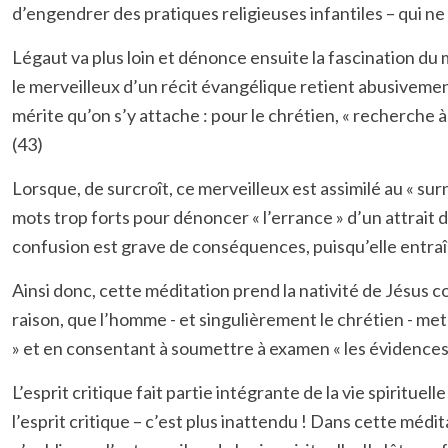
d’engendrer des pratiques religieuses infantiles – qui 
Légaut va plus loin et dénonce ensuite la fascination du 
le merveilleux d’un récit évangélique retient abusivement 
mérite qu’on s’y attache : pour le chrétien, « recherche à
(43)
Lorsque, de surcroît, ce merveilleux est assimilé au « sur
mots trop forts pour dénoncer « l’errance » d’un attrait du
confusion est grave de conséquences, puisqu’elle entraîne
Ainsi donc, cette méditation prend la nativité de Jésus 
raison, que l’homme - et singulièrement le chrétien - met
» et en consentant à soumettre à examen « les évidences et 
L’esprit critique fait partie intégrante de la vie spirituell
l’esprit critique – c’est plus inattendu ! Dans cette médit