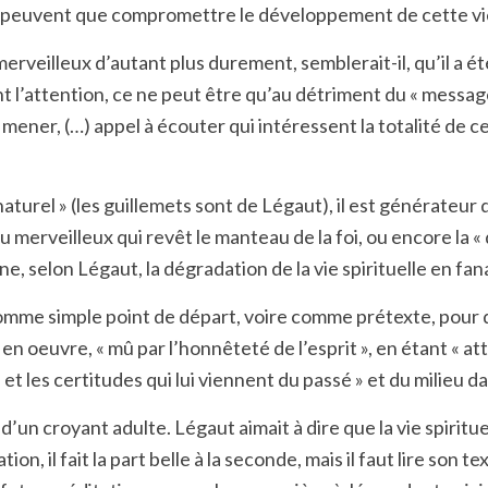
ne peuvent que compromettre le développement de cette vie 
merveilleux d’autant plus durement, semblerait-il, qu’il a 
l’attention, ce ne peut être qu’au détriment du « message pl
 mener, (…) appel à écouter qui intéressent la totalité de ce
naturel » (les guillemets sont de Légaut), il est générateur
 merveilleux qui revêt le manteau de la foi, ou encore la « 
, selon Légaut, la dégradation de la vie spirituelle en fa
comme simple point de départ, voire comme prétexte, pour dé
 en oeuvre, « mû par l’honnêteté de l’esprit », en étant « a
les certitudes qui lui viennent du passé » et du milieu dans
e d’un croyant adulte. Légaut aimait à dire que la vie spiritue
ation, il fait la part belle à la seconde, mais il faut lire s