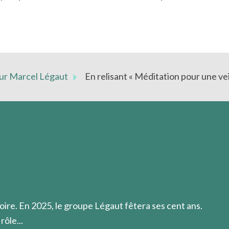
sur Marcel Légaut
En relisant « Méditation pour une vei
de sa propre vie que l'homme peut faire l'approche du mys
oire. En 2025, le groupe Légaut fêtera ses cent ans.
rôle...