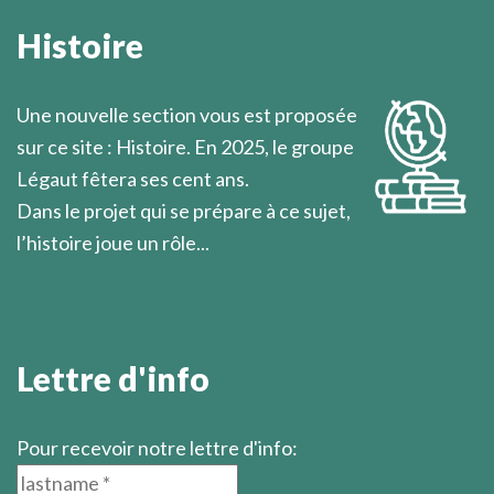
soudain illuminer l’esprit.
Histoire
Marcel Légaut
Une nouvelle section vous est proposée
sur ce site : Histoire. En 2025, le groupe
Légaut fêtera ses cent ans.
Dans le projet qui se prépare à ce sujet,
l’histoire joue un rôle...
En savoir plus
Lettre d'info
Pour recevoir notre lettre d'info: