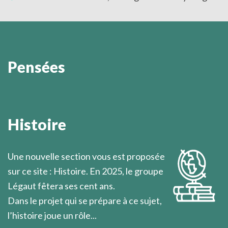
Pensées
On ignore toujours où l’on va lorsqu’on se lève pour
partir.
Histoire
Marcel Légaut
Une nouvelle section vous est proposée
sur ce site : Histoire. En 2025, le groupe
Légaut fêtera ses cent ans.
Dans le projet qui se prépare à ce sujet,
l’histoire joue un rôle...