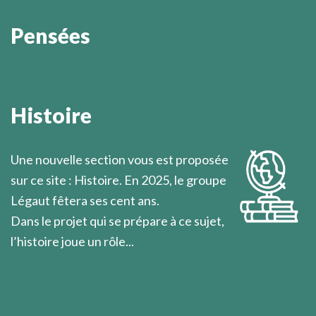
Pensées
On ignore toujours où l’on va lorsqu’on se lève pour
partir.
Histoire
Marcel Légaut
Une nouvelle section vous est proposée
sur ce site : Histoire. En 2025, le groupe
Légaut fêtera ses cent ans.
Dans le projet qui se prépare à ce sujet,
l’histoire joue un rôle...
En savoir plus