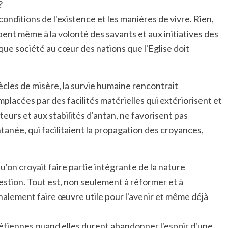
?
nditions de l'existence et les manières de vivre. Rien,
ent même à la volonté des savants et aux initiatives des
ue société au cœur des nations que l'Eglise doit
iècles de misère, la survie humaine rencontrait
placées par des facilités matérielles qui extériorisent et
eurs et aux stabilités d'antan, ne favorisent pas
ntanée, qui facilitaient la propagation des croyances,
u'on croyait faire partie intégrante de la nature
question. Tout est, non seulement à réformer et à
 finalement faire œuvre utile pour l'avenir et même déjà
rétiennes quand elles durent abandonner l'espoir d'une