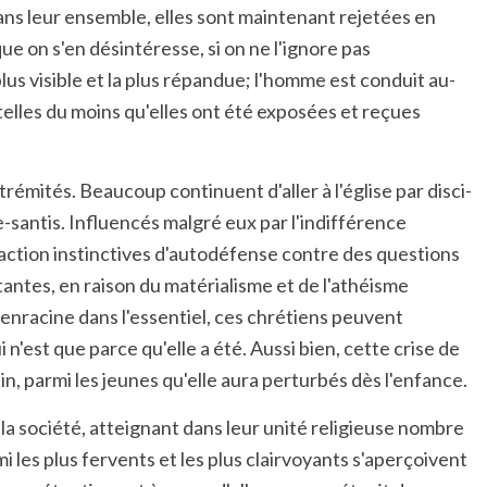
dans leur ensemble, elles sont maintenant rejetées en
ique on s'en désintéresse, si on ne l'ignore pas
 plus visible et la plus répandue; l'homme est conduit au-
 telles du moins qu'elles ont été exposées et reçues
rémités. Beaucoup continuent d'aller à l'église par disci-
-santis. Influencés malgré eux par l'indifférence
 réaction instinctives d'autodéfense contre des questions
antes, en raison du matérialisme et de l'athéisme
'enracine dans l'essentiel, ces chrétiens peuvent
 n'est que parce qu'elle a été. Aussi bien, cette crise de
n, parmi les jeunes qu'elle aura perturbés dès l'enfance.
la société, atteignant dans leur unité religieuse nombre
 les plus fervents et les plus clairvoyants s'aperçoivent