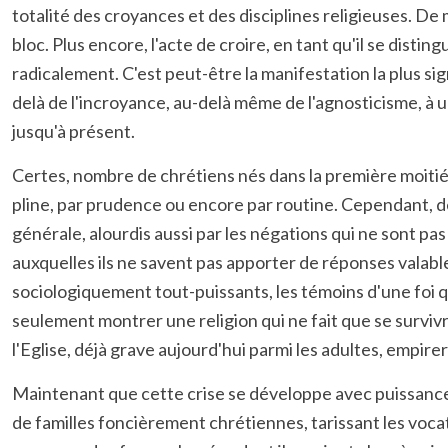
totalité des croyances et des disciplines religieuses. D
bloc. Plus encore, l'acte de croire, en tant qu'il se distin
radicalement. C'est peut-être la manifestation la plus sign
delà de l'incroyance, au-delà même de l'agnosticisme, à u
jusqu'à présent.
Certes, nombre de chrétiens nés dans la première moitié d
pline, par prudence ou encore par routine. Cependant, de
générale, alourdis aussi par les négations qui ne sont pas
auxquelles ils ne savent pas apporter de réponses valabl
sociologiquement tout-puissants, les témoins d'une foi qu
seulement montrer une religion qui ne fait que se survivre,
l'Eglise, déjà grave aujourd'hui parmi les adultes, empir
Maintenant que cette crise se développe avec puissance, 
de familles foncièrement chrétiennes, tarissant les vocat