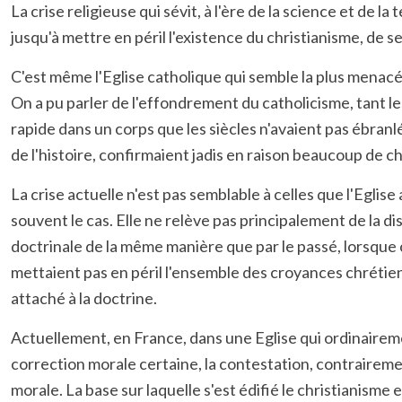
La crise religieuse qui sévit, à l'ère de la science et de 
jusqu'à mettre en péril l'existence du christianisme, de 
C'est même l'Eglise catholique qui semble la plus menac
On a pu parler de l'effondrement du catholicisme, tant 
rapide dans un corps que les siècles n'avaient pas ébran
de l'histoire, confirmaient jadis en raison beaucoup de ch
La crise actuelle n'est pas semblable à celles que l'Eglise
souvent le cas. Elle ne relève pas principalement de la di
doctrinale de la même manière que par le passé, lorsque c
mettaient pas en péril l'ensemble des croyances chrétienn
attaché à la doctrine.
Actuellement, en France, dans une Eglise qui ordinairement
correction morale certaine, la contestation, contrairem
morale. La base sur laquelle s'est édifié le christianis