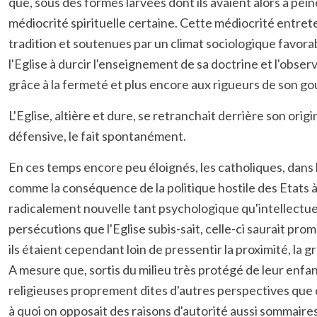
que, sous des formes larvées dont ils avaient alors à pei
médiocrité spirituelle certaine. Cette médiocrité entre
tradition et soutenues par un climat sociologique favora
l'Eglise à durcir l'enseignement de sa doctrine et l'obse
grâce à la fermeté et plus encore aux rigueurs de son 
L'Eglise, altière et dure, se retranchait derrière son ori
défensive, le fait spontanément.
En ces temps encore peu éloignés, les catholiques, dans l
comme la conséquence de la politique hostile des Etats à
radicalement nouvelle tant psychologique qu'intellectuell
persécutions que l'Eglise subis-sait, celle-ci saurait p
ils étaient cependant loin de pressentir la proximité, la 
A mesure que, sortis du milieu très protégé de leur enfan
religieuses proprement dites d'autres perspectives que c
à quoi on opposait des raisons d'autorité aussi sommaires