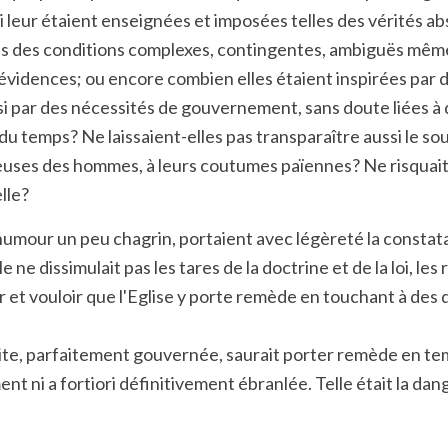
ui leur étaient enseignées et imposées telles des vérités a
r dans des conditions complexes, contingentes, ambiguës mê
vidences; ou encore combien elles étaient inspirées par des
ussi par des nécessités de gouvernement, sans doute liées 
 temps? Ne laissaient-elles pas transparaître aussi le souci
euses des hommes, à leurs coutumes païennes? Ne risquait-
lle?
n humour un peu chagrin, portaient avec légèreté la constat
ne dissimulait pas les tares de la doctrine et de la loi, le
et vouloir que l'Eglise y porte remède en touchant à des d
uite, parfaitement gouvernée, saurait porter remède en temps
ent ni a fortiori définitivement ébranlée. Telle était la 