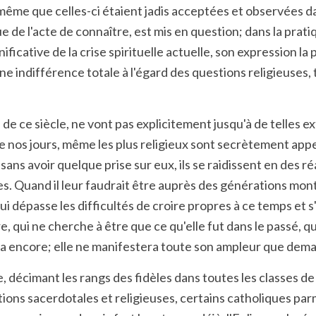
e même que celles-ci étaient jadis acceptées et observées 
gue de l'acte de connaître, est mis en question; dans la prat
ificative de la crise spirituelle actuelle, son expression la
ne indifférence totale à l'égard des questions religieuses,
e ce siècle, ne vont pas explicitement jusqu'à de telles ext
 nos jours, même les plus religieux sont secrètement appe
 sans avoir quelque prise sur eux, ils se raidissent en des
es. Quand il leur faudrait être auprès des générations mont
i dépasse les difficultés de croire propres à ce temps et s
 qui ne cherche à être que ce qu'elle fut dans le passé, qui
era encore; elle ne manifestera toute son ampleur que demai
décimant les rangs des fidèles dans toutes les classes de 
ions sacerdotales et religieuses, certains catholiques parmi