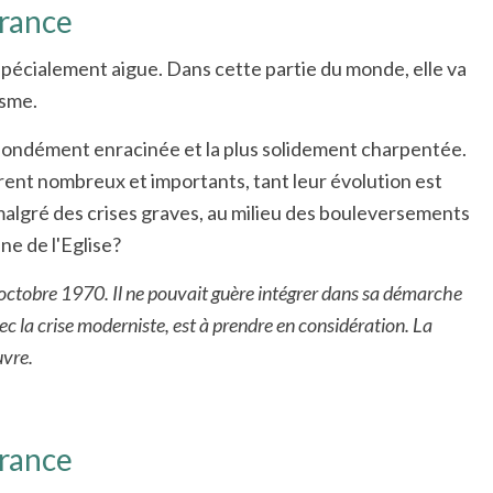
France
st spécialement aigue. Dans cette partie du monde, elle va
isme.
rofondément enracinée et la plus solidement charpentée.
rent nombreux et importants, tant leur évolution est
 malgré des crises graves, au milieu des bouleversements
ne de l'Eglise?
n octobre 1970. Il ne pouvait guère intégrer dans sa démarche
vec la crise moderniste, est à prendre en considération. La
uvre.
France