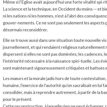
Même si l'Eglise avait aujourd'hui une forte vitalité sp
La science et la technique, en Occident du moins — et bi
ni les nations ni les hommes, n'est à l'abri des conséqu
gouver-nements. Ce ne sont pas seulement les aspects po
désormais reconsidérer.
Elle se trouve aussi dans une situation toute nouvelle vi
journellement, et qui rendaient religieux naturellement m
dispersent si elles ne sont pas dominées; les cadences, l
l'intériorité nécessaire à la naissance spiri-tuelle. Les 
sont maintenant vigoureusement critiquées et battues 
Les mœurs et la morale jadis hors de toute contestation, 
humaine, l'exercice de l'autorité qu'on sacralisait en lui 
consolider, mais à reprendre autrement, à partir de la bas
pour le présent.
Cette reconstruction, à laquelle rien ne peut échapper,