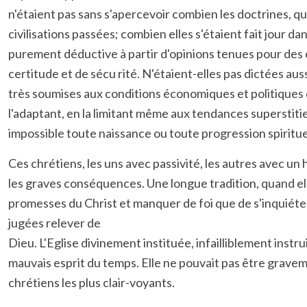
n'étaient pas sans s'apercevoir combien les doctrines, q
civilisations passées; combien elles s'étaient fait jou
purement déductive à partir d'opinions tenues pour des é
certitude et de sécu rité. N'étaient-elles pas dictées a
très soumises aux conditions économiques et politiques du
l'adaptant, en la limitant même aux tendances superstiti
impossible toute naissance ou toute progression spiritue
Ces chrétiens, les uns avec passivité, les autres avec u
les graves conséquences. Une longue tradition, quand elle 
promesses du Christ et manquer de foi que de s'inquiéter 
jugées relever de
Dieu. L'Eglise divinement instituée, infailliblement instr
mauvais esprit du temps. Elle ne pouvait pas être gravem
chrétiens les plus clair-voyants.