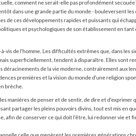
i-rituelle, comment ne serait-elle pas profondément secouée
entôt dans une grande partie du monde - bouleversent les co
ences de ces développements rapides et puissants qui échapp
litiques et psychologiques de son établissement en tant q
s-à-vis de l'homme. Les difficultés extrêmes que, dans les s
ais superficiellement, tendent à disparaître. Elles sont rem
es déracinements de la vie moderne, contrairement aux lent
évidences premières et la vision du monde d'une religion spo
en brèche.
les manières de penser et de sentir, de dire et d'exprimer q
faisant partager les pleins pouvoirs divins, tout est mis en 
e, afin de conserver ce qui doit l'être, lui redonner vie et
 rappelle celle que menèrent les premières générations ch