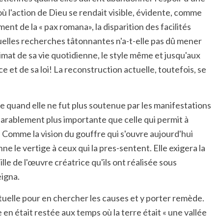
ù l'action de Dieu se rendait visible, évidente, comme
ment de la « pax romana», la disparition des facilités
, quelles recherches tâtonnantes n'a-t-elle pas dû mener
limat de sa vie quotidienne, le style même et jusqu'aux
e et de sa loi! La reconstruction actuelle, toutefois, se
e quand elle ne fut plus soutenue par les manifestations
parablement plus importante que celle qui permit à
». Comme la vision du gouffre qui s'ouvre aujourd'hui
e le vertige à ceux qui la pres-sentent. Elle exigera la
lle de l'œuvre créatrice qu'ils ont réalisée sous
eigna.
actuelle pour en chercher les causes et y porter remède.
 en était restée aux temps où la terre était « une vallée