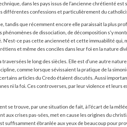
la technique, dans les pays issus de l'ancienne chrétienté e
ses différentes confessions et particulièrement du catholic
ée, tandis que récemment encore elle paraissait la plus p
les phénomènes de dissociation, de décomposition s'y mont
lé. N'est-ce pas cette ancienneté et cette immuabilité qui,
rétiens et même des conciles dans leur foi en la nature divi
 a traversées le long des siècles. Elle est d'une autre natur
scipline, comme lorsque sévissaient la pratique de la simoni
ertains articles du Credo étaient discutés. Aussi importan
es ni la foi. Ces controverses, par leur violence et leurs 
 se trouve, par une situation de fait, à l'écart de la mêlée
ent aux crises pas-sées, met en cause les origines du chri
me est suffisamment ébranlée aux yeux de beaucoup pour prov