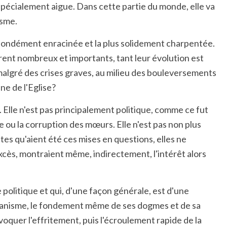
st spécialement aigue. Dans cette partie du monde, elle va
isme.
rofondément enracinée et la plus solidement charpentée.
rent nombreux et importants, tant leur évolution est
 malgré des crises graves, au milieu des bouleversements
ne de l'Eglise?
e. Elle n'est pas principalement politique, comme ce fut
e ou la corruption des mœurs. Elle n'est pas non plus
tes qu'aient été ces mises en questions, elles ne
excès, montraient même, indirectement, l'intérêt alors
 politique et qui, d'une façon générale, est d'une
stianisme, le fondement même de ses dogmes et de sa
oquer l'effritement, puis l'écroulement rapide de la