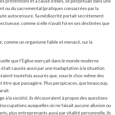
ses prétentions et à cause d'elles, se perpétuait dans une
ent ou du sacremental (pratiques consacrées par la
 toute autocensure. Sa médiocrité portait secrètement
pectueuse, comme si elle n'avait foi en ses destinées que
bile, comme un organisme faible et menacé, sur la
ituelle que l'Eglise exerçait dans le monde moderne
tait causée aussi par une inadaptation à la situation
restaient toutefois assurés que, sous le choc même des
ait être que passagère. Plus perspicaces, que beaucoup,
arait.
e à la société, ils découvraient à propos des questions
réoccupations auxquelles on ne faisait aucune allusion ou
s, plus entreprenants aussi par vitalité personnelle, ils