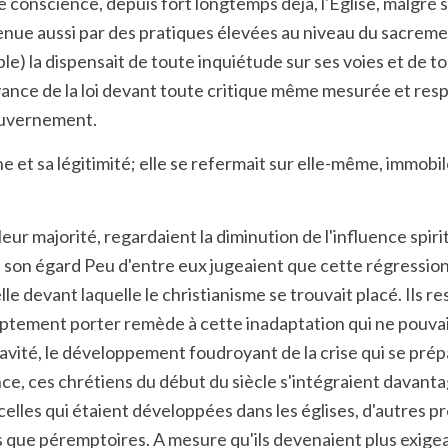
ne conscience, depuis fort longtemps déjà, l'Eglise, malgré 
tenue aussi par des pratiques élevées au niveau du sacrem
ble) la dispensait de toute inquiétude sur ses voies et de
rvance de la loi devant toute critique même mesurée et res
gouvernement.
gine et sa légitimité; elle se refermait sur elle-même, immo
eur majorité, regardaient la diminution de l'influence spir
 son égard Peu d'entre eux jugeaient que cette régression é
e devant laquelle le christianisme se trouvait placé. Ils 
romptement porter remède à cette inadaptation qui ne pouv
gravité, le développement foudroyant de la crise qui se prép
ce, ces chrétiens du début du siècle s'intégraient davantag
elles qui étaient développées dans les églises, d'autres p
 que péremptoires. A mesure qu'ils devenaient plus exigeant