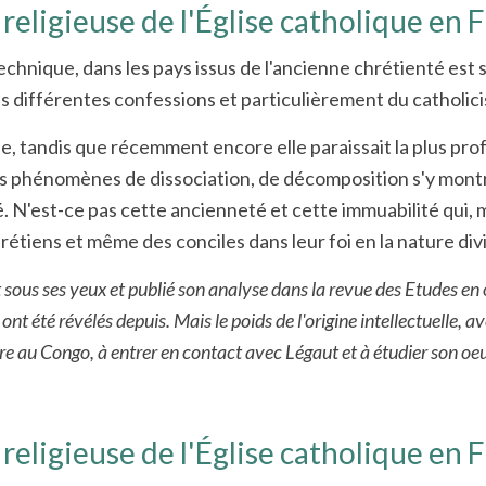
 religieuse de l'Église catholique en 
la technique, dans les pays issus de l'ancienne chrétienté e
ses différentes confessions et particulièrement du catholic
ée, tandis que récemment encore elle paraissait la plus p
les phénomènes de dissociation, de décomposition s'y mont
lé. N'est-ce pas cette ancienneté et cette immuabilité qui,
rétiens et même des conciles dans leur foi en la nature divi
it sous ses yeux et publié son analyse dans la revue des Etudes e
nt été révélés depuis. Mais le poids de l'origine intellectuelle, a
ire au Congo, à entrer en contact avec Légaut et à étudier son oe
 religieuse de l'Église catholique en 