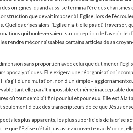
des ori-gines, quand aussi se termina l'ère des charismes o
construction que devait imposer à l'Eglise, lors de l'écroule
es. Quelles crises alors l'Eglise n'a-t-elle pas dû traverser
rmations qui bouleversaient sa conception de l'avenir, le c
 les rendre méconnaissables certains articles de sa croyanc
dimension sans proportion avec celui que dut mener l'Eglis
ours apocalyptiques. Elle exigera une réorganisation incom
. Il s'agit d'une mutation, non d'un simple « aggiornamento
vable tant elle paraît impossible et même inacceptable donn
où tout semblait fini pour lui et pour eux. Elle est à la tai
fait seulement d'eux des transcripteurs de ce que Jésus ens
ects les plus apparents, les plus superficiels de la crise 
ce que l'Eglise n'était pas assez « ouverte » au Monde; elle